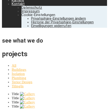
Karriere
Kontakt
Datenschutz
Impressum
Cookie-Einstellungen
Privatsphäre-Einstellungen ändern
Historie der Privatsphäre-Einstellungen
Einwilligungen widerrufen
see what we do
projects
All
Buildings
Isolation
Plumbing
Terior Design
TilingIn
Title
Title
Title
Title