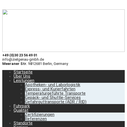
+49 (0)30 23 56 49 01
info@zielgenau-gmbh.de
Meeraner Str. 10
12681 Berlin, Germany
Startseite
Über Uns
Leistungen
Apotheken- und Laborlogistik
Express- und Kurierfahrten
Temperaturgeführte Transporte
Gepäck- und Shuttle-Services
Gefahrguttransporte (ADR / RID)
Fuhrpark
Qualität
Zertifizierungen
Referenzen
Standorte